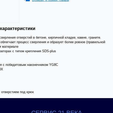
 характеристики
 сверления отверстий в бетоне, кирпичной кладке, камне, граните.
облегчает процесс сверления и образует более ровное (правильной
м материале
раторах с типом крепления SDS-plus
ая с победитовым наконечником YG8C
0Х
с отверстием под крюк
СЕРВИС 21 ВЕКА