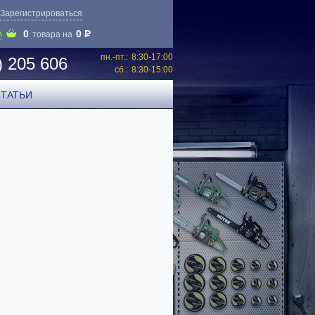
Зарегистрироваться
0
0
P
А
товара на
пн.-пт.:
8:30-17:00
) 205 606
сб.:
8:30-15:00
СТАТЬИ