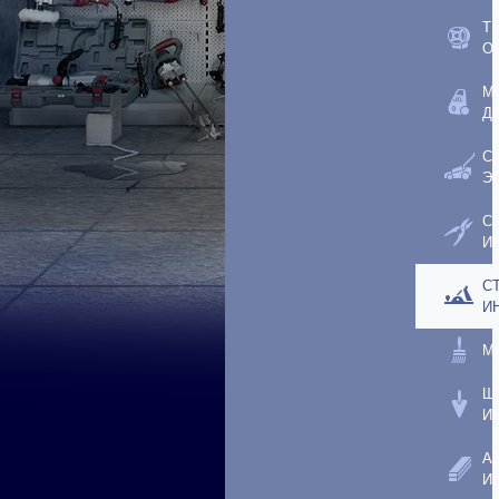
Т
О
М
Д
С
Э
С
И
С
И
М
Ш
И
А
И