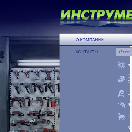
О КОМПАНИИ
КОНТАКТЫ
Б
С
О
С
Э
П
З