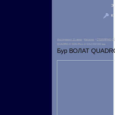
Э
К
Инструмент 21 века
/
Каталог
/
СТОЛЯРНО-С
QUADRO-X SDS-Plus d=10х100/160 мм
Бур ВОЛАТ QUADRO-