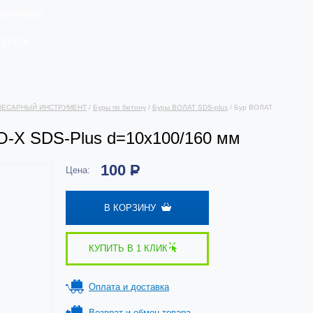
ЛЕКТРИКА
РЕПЕЖ
ЛЕСАРНЫЙ ИНСТРУМЕНТ
/
Буры по бетону
/
Буры ВОЛАТ SDS-plus
/ Бур ВОЛАТ
X SDS-Plus d=10х100/160 мм
100
Р
Цена:
В КОРЗИНУ
КУПИТЬ В 1 КЛИК
Оплата и доставка
Возврат и обмен товара