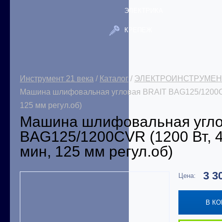
ЭЛЕКТРИКА
КРЕПЕЖ
Инструмент 21 века
/
Каталог
/
ЭЛЕКТРОИНСТРУМЕН
Машина шлифовальная угловая BRAIT BAG125/1200CVR
125 мм регул.об)
Машина шлифовальная угло
BAG125/1200CVR (1200 Вт, 4
мин, 125 мм регул.об)
3 3
Цена:
В К