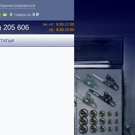
Зарегистрироваться
0
0
P
А
товара на
пн.-пт.:
8:30-17:00
) 205 606
сб.:
8:30-15:00
СТАТЬИ