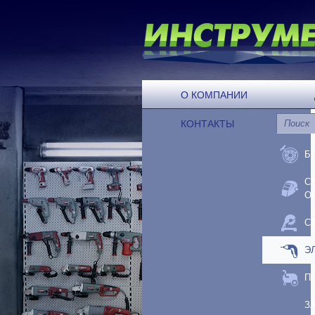
О КОМПАНИИ
КОНТАКТЫ
Б
С
О
С
Э
П
З