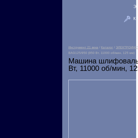
Э
К
Инструмент 21 века
/
Каталог
/
ЭЛЕКТРОИНС
BAG125/950 (950 Вт, 11000 об/мин, 125 мм)
Машина шлифовальн
Вт, 11000 об/мин, 1