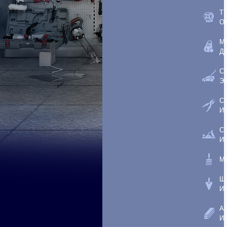
Т
О
М
Д
С
Э
С
И
С
И
М
Ш
И
А
И