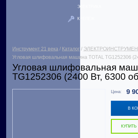
ЭЛЕКТРИКА
КРЕПЕЖ
Инструмент 21 века
/
Каталог
/
ЭЛЕКТРОИНСТРУМЕН
Угловая шлифовальная машина TOTAL TG1252306 (240
Угловая шлифовальная маш
TG1252306 (2400 Вт, 6300 о
9 9
Цена:
В К
КУПИТЬ 