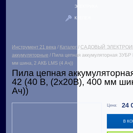
ЭЛЕКТРИКА
КРЕПЕЖ
Инструмент 21 века
/
Каталог
/
САДОВЫЙ ЭЛЕКТРОИ
аккумуляторные
/ Пила цепная аккумуляторная ЗУБР П
мм шина, 2 АКБ LMS (4 Ач))
Пила цепная аккумуляторна
42 (40 В, (2x20В), 400 мм ши
Ач))
24 
Цена:
В К