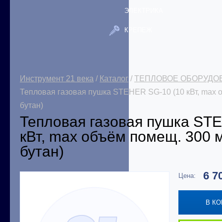
ЭЛЕКТРИКА
КРЕПЕЖ
Инструмент 21 века
/
Каталог
/
ТЕПЛОВОЕ ОБОРУДО
Тепловая газовая пушка STEHER SG-10 (10 кВт, max о
бутан)
Тепловая газовая пушка ST
кВт, max объём помещ. 300 м
бутан)
6 7
Цена:
В К