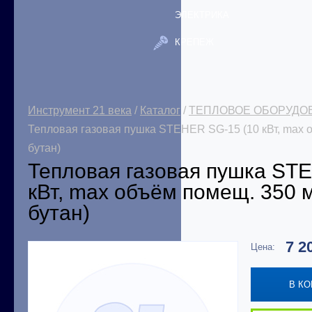
ЭЛЕКТРИКА
КРЕПЕЖ
Инструмент 21 века
/
Каталог
/
ТЕПЛОВОЕ ОБОРУДО
Тепловая газовая пушка STEHER SG-15 (10 кВт, max о
бутан)
Тепловая газовая пушка ST
кВт, max объём помещ. 350 м
бутан)
7 2
Цена:
В К