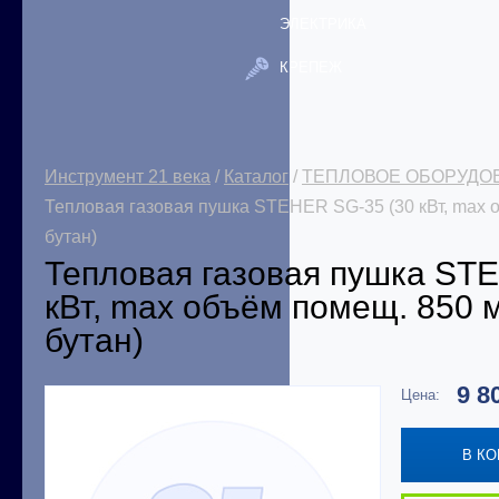
ЭЛЕКТРИКА
КРЕПЕЖ
Инструмент 21 века
/
Каталог
/
ТЕПЛОВОЕ ОБОРУДО
Тепловая газовая пушка STEHER SG-35 (30 кВт, max о
бутан)
Тепловая газовая пушка ST
кВт, max объём помещ. 850 м
бутан)
9 8
Цена:
В К