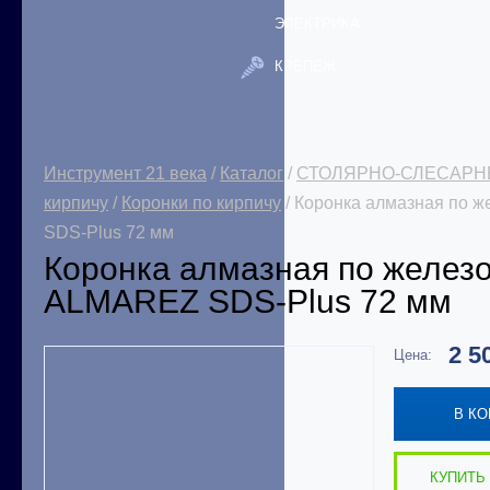
ЭЛЕКТРИКА
КРЕПЕЖ
Инструмент 21 века
/
Каталог
/
СТОЛЯРНО-СЛЕСАРН
кирпичу
/
Коронки по кирпичу
/ Коронка алмазная по 
SDS-Plus 72 мм
Коронка алмазная по железо
ALMAREZ SDS-Plus 72 мм
2 5
Цена:
В К
КУПИТЬ 