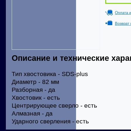
Оплата и
Возврат 
Описание и технические хара
Тип хвостовика - SDS-plus
Диаметр - 82 мм
Разборная - да
Хвостовик - есть
Центрирующее сверло - есть
Алмазная - да
Ударного сверления - есть