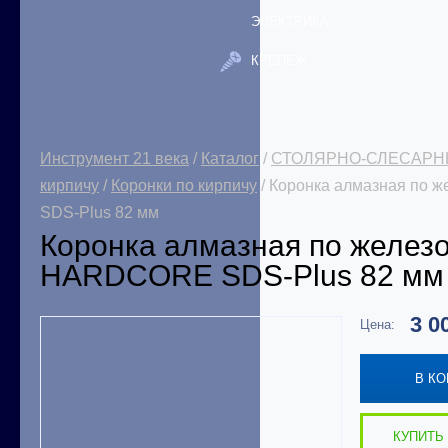
ЭЛЕКТРИКА
КРЕПЕЖ
Инструмент 21 века
/
Каталог
/
СТОЛЯРНО-СЛЕСАРН
кирпичу
/
Коронки по кирпичу
/ Коронка алмазная по 
SDS-Plus 82 мм
Коронка алмазная по железо
HARDCORE SDS-Plus 82 мм
3 0
Цена:
В К
КУПИТЬ 