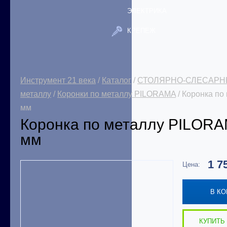
ЭЛЕКТРИКА
КРЕПЕЖ
Инструмент 21 века
/
Каталог
/
СТОЛЯРНО-СЛЕСАРН
металлу
/
Коронки по металлу PILORAMA
/ Коронка п
мм
Коронка по металлу PILOR
мм
1 7
Цена:
В К
КУПИТЬ 