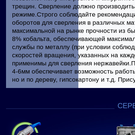
трещин. Сверление должно производить
режиме.Строго соблюдайте рекомендаци
оборотов для сверления в различных ма
максимальной на рынке прочности из б
8% кобальта, обеспечивающей максимал
службы по металлу (при условии соблю
скоростей вращения, указанных на каждо
применимы для сверления нержавейки.
4-6мм обеспечивает возможность работы
но и по дереву, гипсокартону и т.д. При
СЕРВ