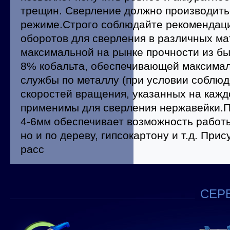
трещин. Сверление должно производить
режиме.Строго соблюдайте рекомендаци
оборотов для сверления в различных ма
максимальной на рынке прочности из б
8% кобальта, обеспечивающей максимал
службы по металлу (при условии соблю
скоростей вращения, указанных на каждо
применимы для сверления нержавейки.
4-6мм обеспечивает возможность работы
но и по дереву, гипсокартону и т.д. При
расс
СЕРВ