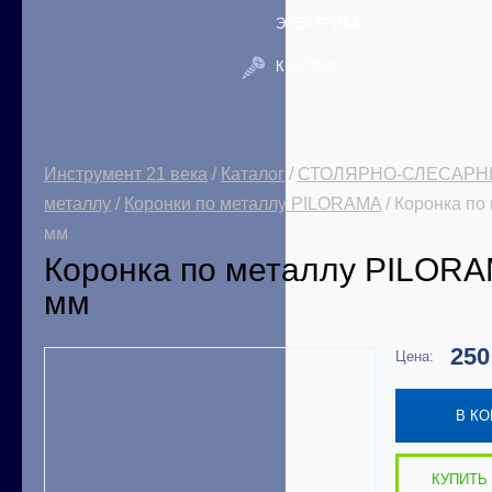
ЭЛЕКТРИКА
КРЕПЕЖ
Инструмент 21 века
/
Каталог
/
СТОЛЯРНО-СЛЕСАРН
металлу
/
Коронки по металлу PILORAMA
/ Коронка п
мм
Коронка по металлу PILOR
мм
25
Цена:
В К
КУПИТЬ 