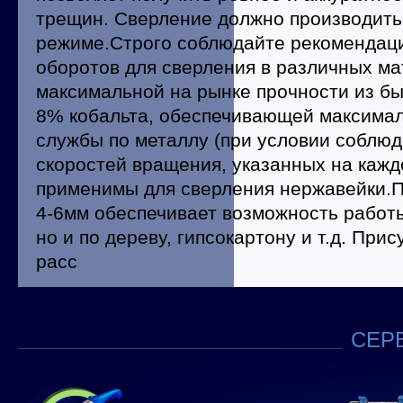
трещин. Сверление должно производить
режиме.Строго соблюдайте рекомендаци
оборотов для сверления в различных ма
максимальной на рынке прочности из б
8% кобальта, обеспечивающей максимал
службы по металлу (при условии соблю
скоростей вращения, указанных на каждо
применимы для сверления нержавейки.
4-6мм обеспечивает возможность работы
но и по дереву, гипсокартону и т.д. При
расс
СЕРВ