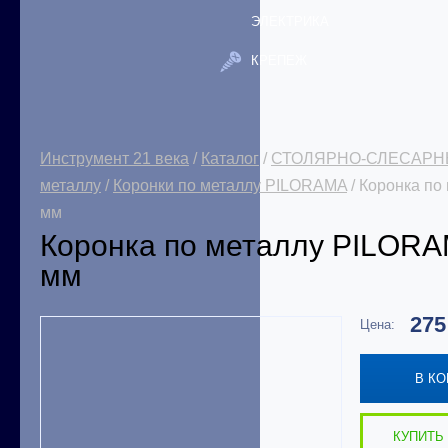
ЭЛЕКТРИКА
КРЕПЕЖ
Инструмент 21 века
/
Каталог
/
СТОЛЯРНО-СЛЕСАРН
металлу
/
Коронки по металлу PILORAMA
/ Коронка п
мм
Коронка по металлу PILOR
мм
27
Цена:
В К
КУПИТЬ 