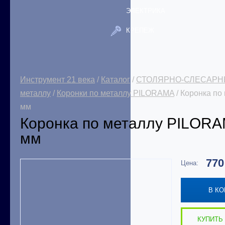
ЭЛЕКТРИКА
КРЕПЕЖ
Инструмент 21 века
/
Каталог
/
СТОЛЯРНО-СЛЕСАРН
металлу
/
Коронки по металлу PILORAMA
/ Коронка п
мм
Коронка по металлу PILOR
мм
77
Цена:
В К
КУПИТЬ 