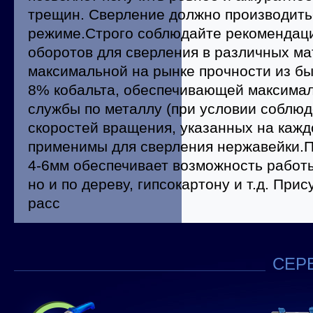
трещин. Сверление должно производить
режиме.Строго соблюдайте рекомендаци
оборотов для сверления в различных ма
максимальной на рынке прочности из б
8% кобальта, обеспечивающей максимал
службы по металлу (при условии соблю
скоростей вращения, указанных на каждо
применимы для сверления нержавейки.
4-6мм обеспечивает возможность работы
но и по дереву, гипсокартону и т.д. При
расс
СЕРВ