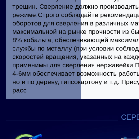
трещин. Сверление должно производить
режиме.Строго соблюдайте рекомендаци
оборотов для сверления в различных ма
максимальной на рынке прочности из б
8% кобальта, обеспечивающей максимал
службы по металлу (при условии соблю
скоростей вращения, указанных на каждо
применимы для сверления нержавейки.
4-6мм обеспечивает возможность работы
но и по дереву, гипсокартону и т.д. При
расс
СЕРВ