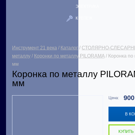
ЭЛЕКТРИКА
КРЕПЕЖ
Инструмент 21 века
/
Каталог
/
СТОЛЯРНО-СЛЕСАРН
металлу
/
Коронки по металлу PILORAMA
/ Коронка п
мм
Коронка по металлу PILOR
мм
90
Цена:
В К
КУПИТЬ 