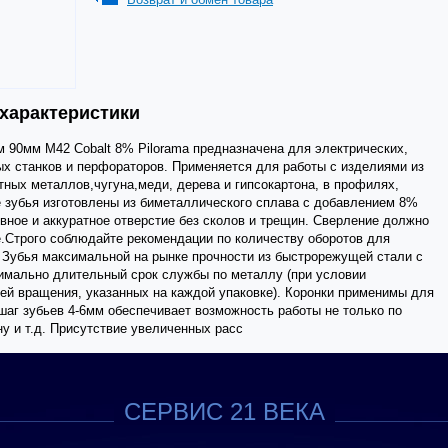
 характеристики
 90мм М42 Cobalt 8% Pilorama предназначена для электрических,
х станков и перфораторов. Применяется для работы с изделиями из
ных металлов,чугуна,меди, дерева и гипсокартона, в профилях,
 зубья изготовлены из биметаллического сплава с добавлением 8%
овное и аккуратное отверстие без сколов и трещин. Сверление должно
.Строго соблюдайте рекомендации по количеству оборотов для
 Зубья максимальной на рынке прочности из быстрорежущей стали с
имально длительный срок службы по металлу (при условии
й вращения, указанных на каждой упаковке). Коронки применимы для
аг зубьев 4-6мм обеспечивает возможность работы не только по
ну и т.д. Присутствие увеличенных расс
СЕРВИС 21 ВЕКА