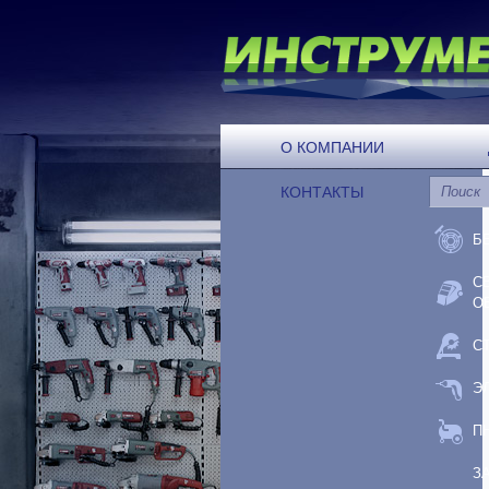
О КОМПАНИИ
КОНТАКТЫ
Б
С
О
С
Э
П
З