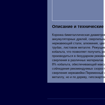
Описание и технические
Коронка биметаллическая диаметром
аккумуляторных дрелей, сверлильны
нержавеющей стали, алюминия, цвет
трубах, листовом металле. Режущие
кобальта, что позволяет получить р
производиться в безударном режиме
сверления в различных материалах.
8% кобальта, обеспечивающей макс
соблюдения рекомендуемых скоросте
сверления нержавейки.Переменный ш
металлу, но и по дереву, гипсокарто