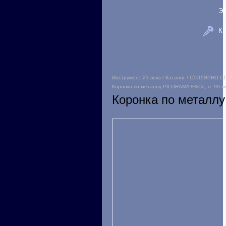
Э
К
Инструмент 21 века
/
Каталог
/
СТОЛЯРНО-С
Коронка по металлу PILORAMA 8%Со, d=90 м
Коронка по металл