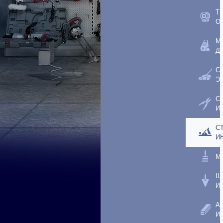
Т
О
М
Д
С
Э
С
И
С
И
М
Ш
И
А
И