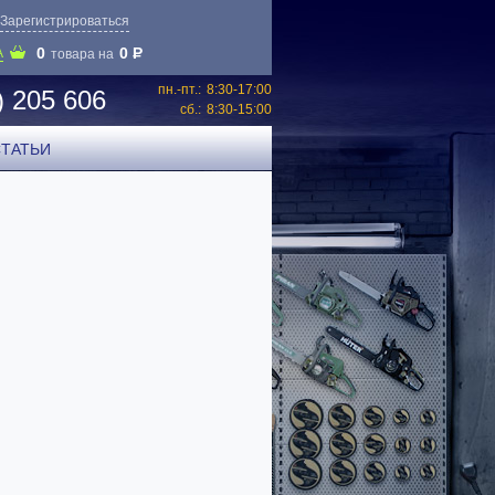
Зарегистрироваться
0
0
P
А
товара на
пн.-пт.:
8:30-17:00
) 205 606
сб.:
8:30-15:00
СТАТЬИ