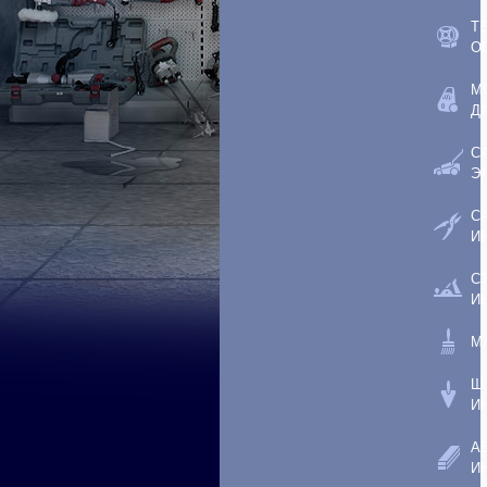
Т
О
М
Д
С
Э
С
И
С
И
М
Ш
И
А
И