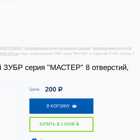
ЛЕКТРИКА
РЕПЕЖ
 ИНСТРУМЕНТ
/
Шлифовальные круги для опорной тарелки
/
Шлифовальные круги для
ЗУБР 150 мм
/ Круг шлифовальный ЗУБР серия "МАСТЕР" 8 отверстий, Р 600, 125 мм, 5
 ЗУБР серия "МАСТЕР" 8 отверстий,
200
Р
Цена:
В КОРЗИНУ
КУПИТЬ В 1 КЛИК