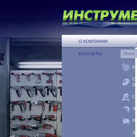
О КОМПАНИИ
КОНТАКТЫ
Б
С
О
С
Э
П
З