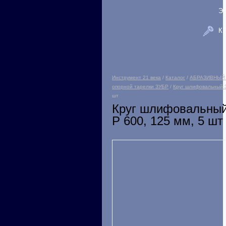
Э
К
Инструмент 21 века
/
Каталог
/
АБРАЗИВНЫЙ
опорной тарелки ЗУБР
/
Круг шлифовальный 
шт
Круг шлифовальный
Р 600, 125 мм, 5 шт