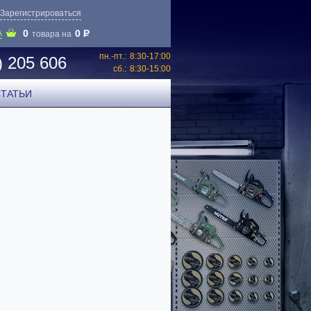
Зарегистрироваться
0
0
P
А
товара на
пн.-пт.:
8:30-17:00
) 205 606
сб.:
8:30-15:00
СТАТЬИ