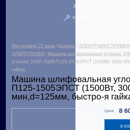
ЭЛЕКТРИКА
КРЕПЕЖ
Инструмент 21 века
/
Каталог
/
ЭЛЕКТРОИНСТРУМЕН
ЗУБР/STEHER
/
Машины шлифовальные угловые ЗУ
угловая ЗУБР УШМ-П125-1505ЭПСТ (1500Вт, 3000-950
гайка)
Машина шлифовальная угл
П125-1505ЭПСТ (1500Вт, 30
мин,d=125мм, быстро-я гайк
8 6
Цена:
В К