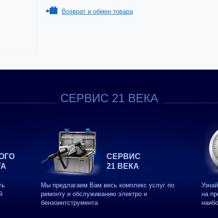
Возврат и обмен товара
СЕРВИС 21 ВЕКА
ОГО
СЕРВИС
ТА
21 ВЕКА
ть
Мы предлагаем Вам весь комплекс услуг по
Узнай
й
ремонту и обслуживанию электро и
на пр
бензоинтструмента
наиб