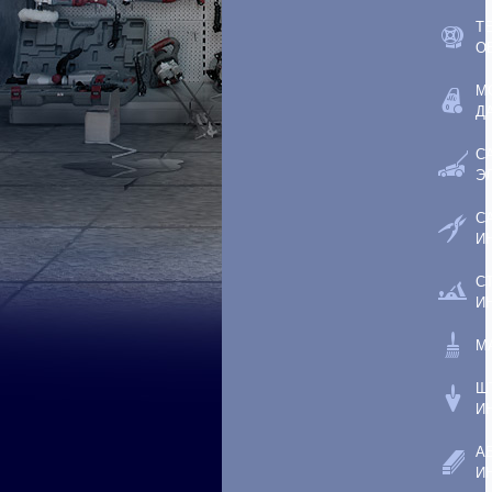
Т
О
М
Д
С
Э
С
И
С
И
М
Ш
И
А
И