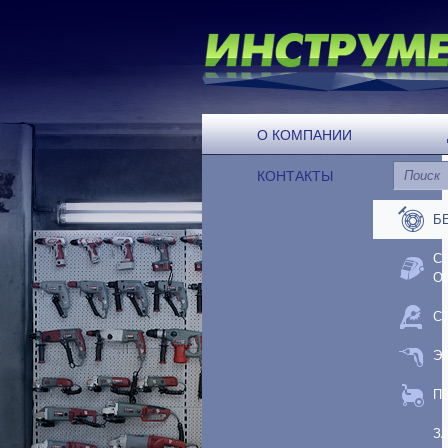
О КОМПАНИИ
КОНТАКТЫ
Б
С
О
С
Э
П
З