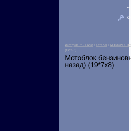
Э
К
Инструмент 21 века
/
Каталог
/
БЕНЗОИНСТР
(19*7х8)
Мотоблок бензиновы
назад) (19*7х8)