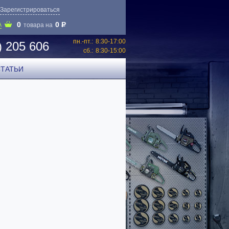
Зарегистрироваться
0
0
P
А
товара на
пн.-пт.:
8:30-17:00
) 205 606
сб.:
8:30-15:00
СТАТЬИ