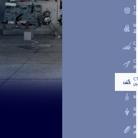
Т
О
М
Д
С
Э
С
И
С
И
М
Ш
И
А
И