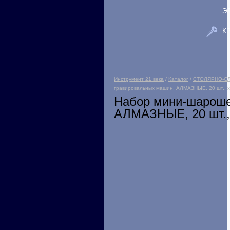
Э
К
Инструмент 21 века
/
Каталог
/
СТОЛЯРНО-С
гравировальных машин, АЛМАЗНЫЕ, 20 шт., х
Набор мини-шароше
АЛМАЗНЫЕ, 20 шт., 