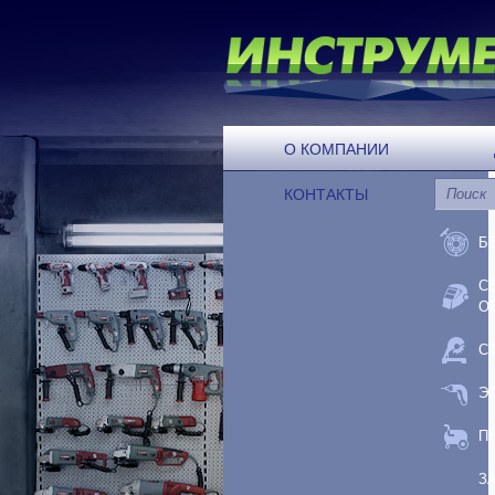
О КОМПАНИИ
КОНТАКТЫ
Б
С
О
С
Э
П
З