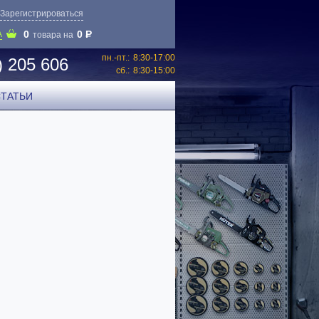
Зарегистрироваться
0
0
P
А
товара на
пн.-пт.:
8:30-17:00
) 205 606
сб.:
8:30-15:00
СТАТЬИ