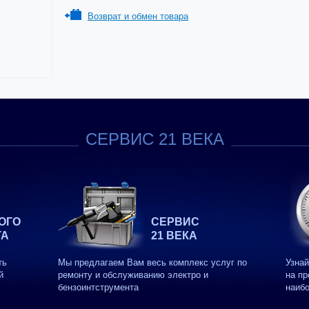
Возврат и обмен товара
СЕРВИС 21 ВЕКА
ОГО
СЕРВИС
ТА
21 ВЕКА
ть
Мы предлагаем Вам весь комплекс услуг по
Узнай
й
ремонту и обслуживанию электро и
на пр
бензоинтструмента
наиб