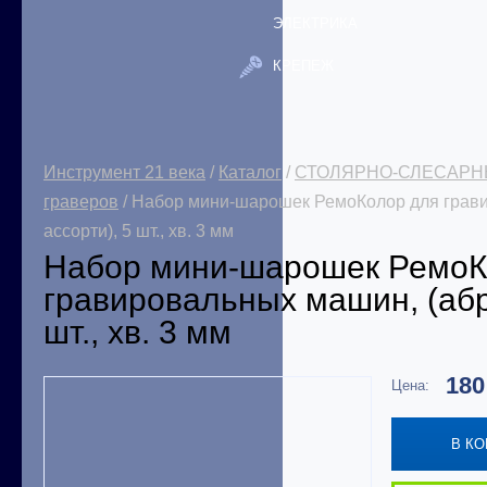
ЭЛЕКТРИКА
КРЕПЕЖ
Инструмент 21 века
/
Каталог
/
СТОЛЯРНО-СЛЕСАРН
граверов
/ Набор мини-шарошек РемоКолор для грави
ассорти), 5 шт., хв. 3 мм
Набор мини-шарошек РемоК
гравировальных машин, (абр
шт., хв. 3 мм
18
Цена:
В К