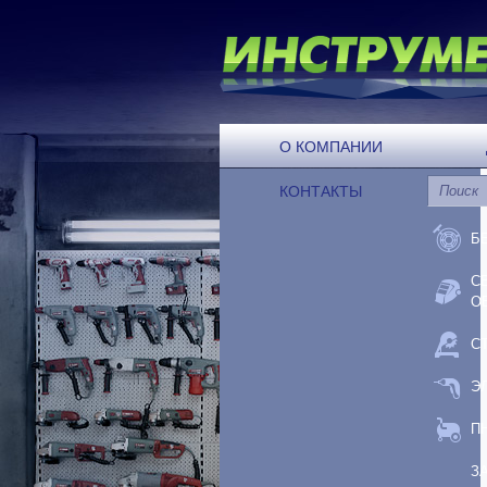
О КОМПАНИИ
КОНТАКТЫ
Б
С
О
С
Э
П
З