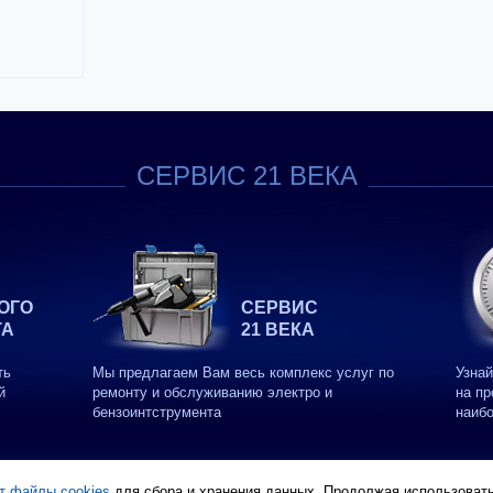
СЕРВИС 21 ВЕКА
ОГО
СЕРВИС
ТА
21 ВЕКА
ть
Мы предлагаем Вам весь комплекс услуг по
Узнай
й
ремонту и обслуживанию электро и
на пр
бензоинтструмента
наиб
т файлы cookies
для сбора и хранения данных. Продолжая использовать 