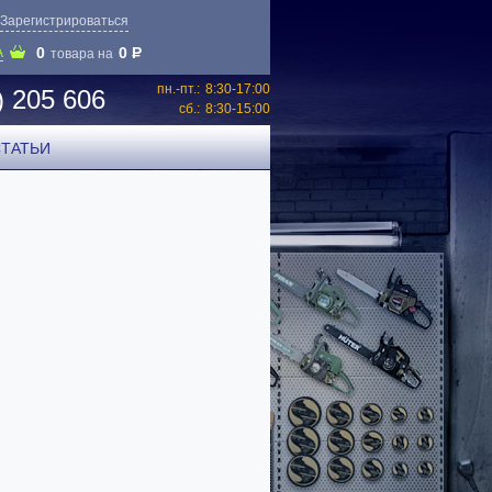
Зарегистрироваться
0
0
P
А
товара на
пн.-пт.:
8:30-17:00
) 205 606
сб.:
8:30-15:00
СТАТЬИ