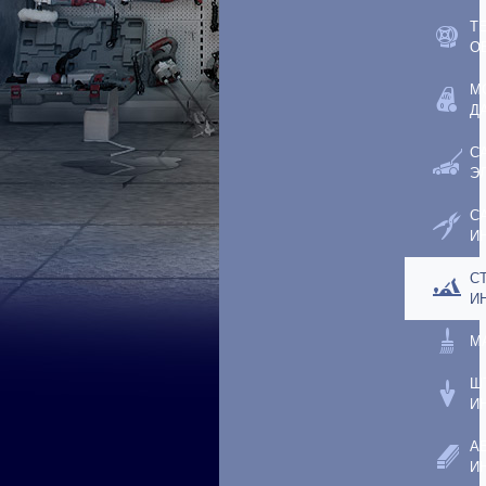
Т
О
М
Д
С
Э
С
И
С
И
М
Ш
И
А
И