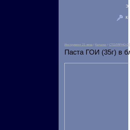
Э
К
Инструмент 21 века
/
Каталог
/
СТОЛЯРНО-С
Паста ГОИ (35г) в б