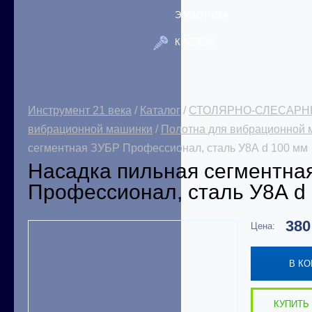
ЭЛЕКТРИКА
КРЕПЕЖ
Инструмент 21 века
/
Каталог
/
СТОЛЯРНО-СЛЕСАРН
вибрационной машинки
/
Полотна для вибрационной
сегментная ЗУБР Профессионал, сталь У8А d 100 мм
Насадка пильная сегментна
Профессионал, сталь У8А d
38
Цена:
В К
КУПИТЬ 