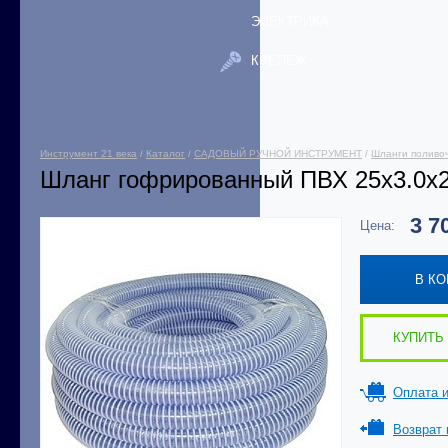
ЭЛЕКТРИКА
КРЕПЕЖ
Инструмент 21 века
/
Каталог
/
САДОВЫЙ РУЧНОЙ ИНСТРУМЕНТ
/
Шланги поливо
Шланг гофрированный ПВХ 25х3.0х
3 7
Цена:
В К
КУПИТЬ 
Оплата и
Возврат 