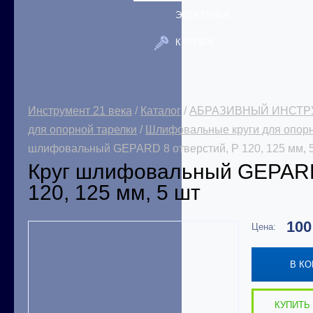
ЭЛЕКТРИКА
КРЕПЕЖ
Инструмент 21 века
/
Каталог
/
АБРАЗИВНЫЙ ИНСТР
для опорной тарелки
/
Шлифовальные круги для опор
шлифовальный GEPARD 8 отверстий, Р 120, 125 мм, 
Круг шлифовальный GEPARD
120, 125 мм, 5 шт
10
Цена:
В К
КУПИТЬ 