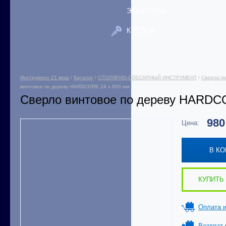
ЭЛЕКТРИКА
КРЕПЕЖ
Инструмент 21 века
/
Каталог
/
СТОЛЯРНО-СЛЕСАРНЫЙ ИНСТРУМЕНТ
/
Сверла по
винтовое по дереву HARDCORE 24 х 600 мм
Сверло винтовое по дереву HARDC
98
Цена:
В К
КУПИТЬ 
Оплата и
Возврат 