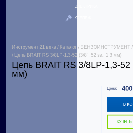
ЭЛЕКТРИКА
КРЕПЕЖ
Инструмент 21 века
/
Каталог
/
БЕНЗОИНСТРУМЕНТ
/ Цепь BRAIT RS 3/8LP-1,3-52 (3/8", 52 зв., 1,3 мм)
Цепь BRAIT RS 3/8LP-1,3-52 (3
мм)
40
Цена:
В К
КУПИТЬ 