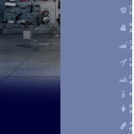
Т
О
М
Д
С
Э
С
И
С
И
М
Ш
И
А
И