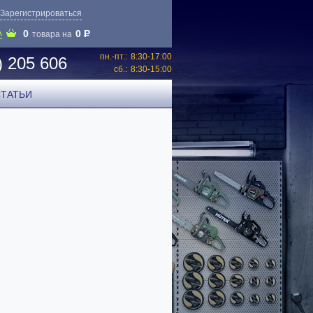
Зарегистрироваться
0
0
P
А
товара на
пн.-пт.:
8:30-17:00
) 205 606
сб.:
8:30-15:00
СТАТЬИ