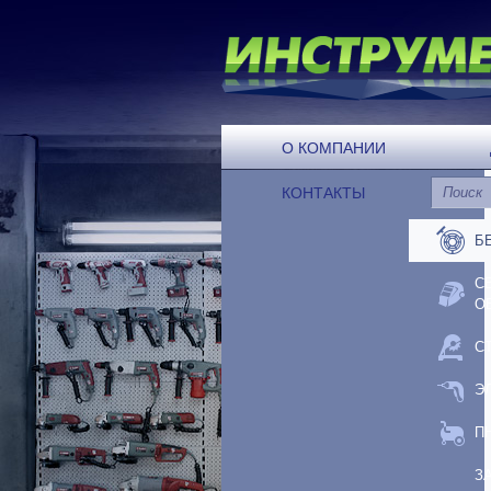
О КОМПАНИИ
КОНТАКТЫ
Б
С
О
С
Э
П
З