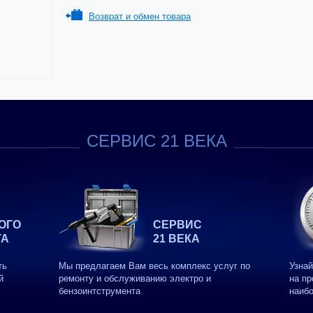
Возврат и обмен товара
СЕРВИС 21 ВЕКА
ОГО
СЕРВИС
ТА
21 ВЕКА
ть
Мы предлагаем Вам весь комплекс услуг по
Узнай
й
ремонту и обслуживанию электро и
на пр
бензоинтструмента
наиб