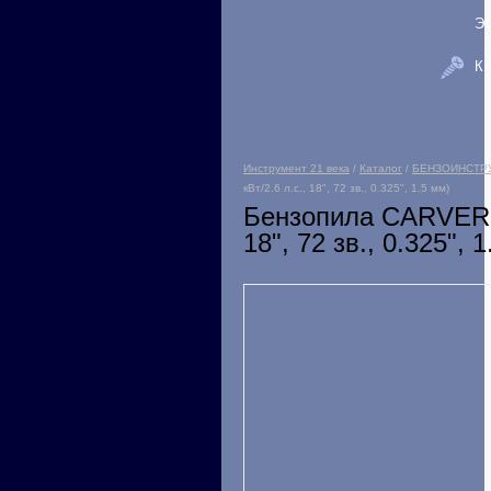
Э
К
Инструмент 21 века
/
Каталог
/
БЕНЗОИНСТР
кВт/2.6 л.с., 18", 72 зв., 0.325", 1.5 мм)
Бензопила CARVER H
18", 72 зв., 0.325", 