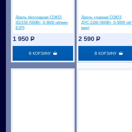
Дрель безударная СОЮЗ
Дрель ударная СОЮЗ
ID2150 (500Вт, 0-3600 об/мин,
ДУС-2180 (800Вт, 0-3000 об/
БЗП)
мин)
1 950
P
2 590
P
В КОРЗИНУ
В КОРЗИНУ