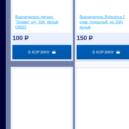
Выключатель двухкл.
Выключатель Bylectrica 2
"Олимп" о/у, 10А, белый
клав. (открытый, до 10А)
О0023
белый
100
P
150
P
В КОРЗИНУ
В КОРЗИНУ