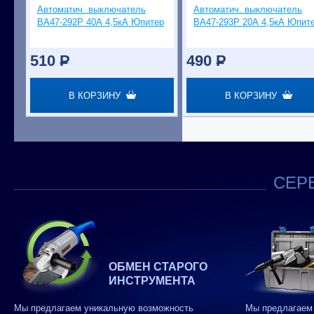
Автоматич. выключатель
Автоматич. выключатель
ВА47-292Р 40А 4,5кА Юпитер
ВА47-293Р 20А 4,5кА Юпит
510
P
490
P
В КОРЗИНУ
В КОРЗИНУ
СЕРВ
ОБМЕН СТАРОГО
ИНСТРУМЕНТА
Мы предлагаем уникальную возможность
Мы предлагаем 