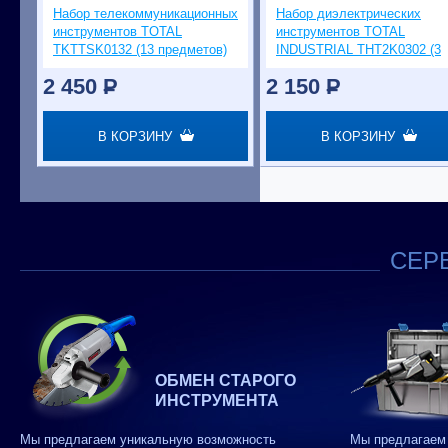
Набор телекоммуникационных
Набор диэлектрических
инструментов TOTAL
инструментов TOTAL
TKTTSK0132 (13 предметов)
INDUSTRIAL THT2K0302 (3
предмета)
2 450
P
2 150
P
В КОРЗИНУ
В КОРЗИНУ
СЕРВ
ОБМЕН СТАРОГО
ИНСТРУМЕНТА
Мы предлагаем уникальную возможность
Мы предлагаем 