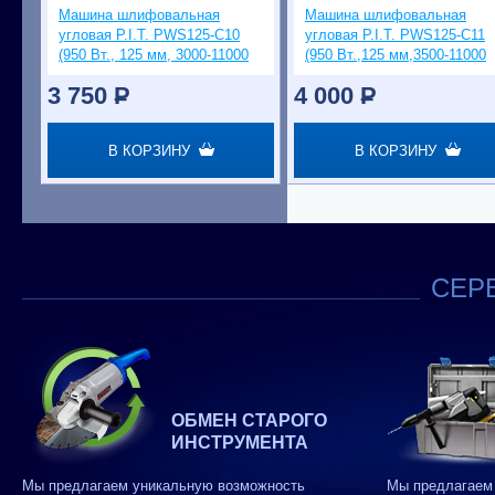
Машина шлифовальная
Машина шлифовальная
угловая P.I.T. PWS125-C10
угловая P.I.T. PWS125-C11
(950 Вт., 125 мм, 3000-11000
(950 Вт.,125 мм,3500-11000
об/мин)
об/мин компаунд.)
3 750
P
4 000
P
В КОРЗИНУ
В КОРЗИНУ
СЕРВ
ОБМЕН СТАРОГО
ИНСТРУМЕНТА
Мы предлагаем уникальную возможность
Мы предлагаем 