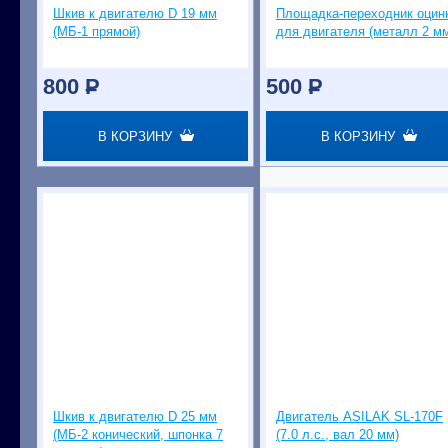
Шкив к двигателю D 19 мм
Площадка-переходник оцин
(МБ-1 прямой)
для двигателя (металл 2 м
800
P
500
P
В КОРЗИНУ
В КОРЗИНУ
Шкив к двигателю D 25 мм
Двигатель ASILAK SL-170F
(МБ-2 конический, шпонка 7
(7.0 л.с., вал 20 мм)