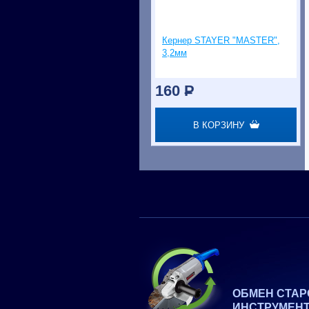
Кернер STAYER "MASTER",
3,2мм
160
P
В КОРЗИНУ
ОБМЕН СТАР
ИНСТРУМЕН