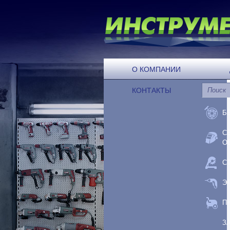
О КОМПАНИИ
КОНТАКТЫ
Б
С
О
С
Э
П
З