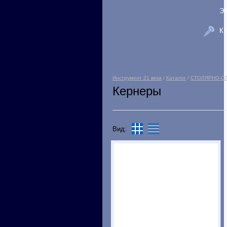
Э
К
Инструмент 21 века
/
Каталог
/
СТОЛЯРНО-С
Кернеры
Вид: