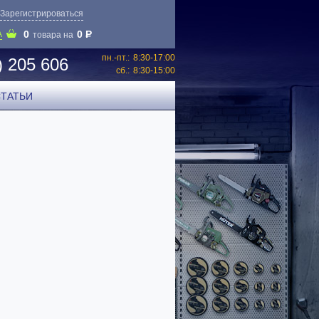
Зарегистрироваться
0
0
P
А
товара на
пн.-пт.:
8:30-17:00
) 205 606
сб.:
8:30-15:00
СТАТЬИ