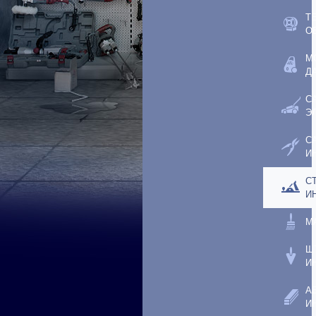
Т
О
М
Д
С
Э
С
И
С
И
М
Ш
И
А
И