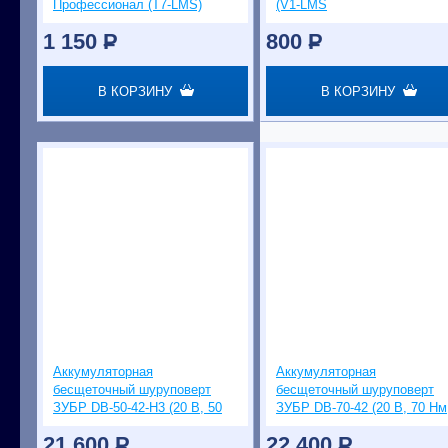
Профессионал (T7-LMS)
(V1-LMS
1 150
P
800
P
В КОРЗИНУ
В КОРЗИНУ
Аккумуляторная
Аккумуляторная
бесщеточный шуруповерт
бесщеточный шуруповерт
ЗУБР DB-50-42-H3 (20 В, 50
ЗУБР DB-70-42 (20 В, 70 Нм
Нм, 2 АКБ,4 Ач, кейс,
2 АКБ,4 Ач, кейс)
21 600
P
22 400
P
смен.патр.)