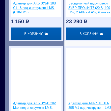
Адаптер для АКБ ЗУБР 18В
Бесщеточный шуруповерт
С1-18 под инструмент LMS,
ЗУБР ПРОФИ Т7 (20 В, 100
(C18-LMS)
Н*м, 2 АКБ - 4 А*ч, боковая
рукоятка)
1 150
P
23 290
P
В КОРЗИНУ
В КОРЗИНУ
Адаптер для АКБ ЗУБР 20V
Адаптер для АКБ STEHER
Max под инструмент LMS,
20В V1 под инструмент LM