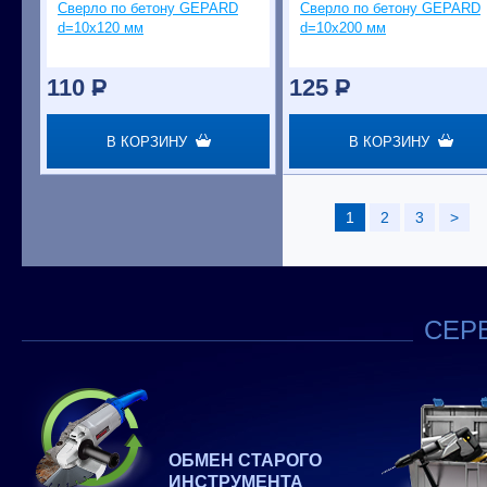
Сверло по бетону GEPARD
Сверло по бетону GEPARD
d=10х120 мм
d=10х200 мм
110
P
125
P
В КОРЗИНУ
В КОРЗИНУ
1
2
3
>
СЕРВ
ОБМЕН СТАРОГО
ИНСТРУМЕНТА