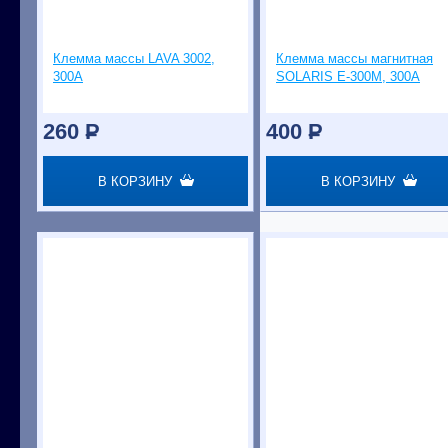
Клемма массы LAVA 3002,
Клемма массы магнитная
300А
SOLARIS E-300M, 300А
260
P
400
P
В КОРЗИНУ
В КОРЗИНУ