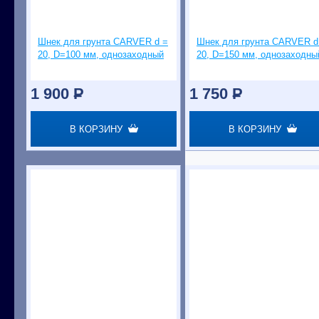
Шнек для грунта CARVER d =
Шнек для грунта CARVER d
20, D=100 мм, однозаходный
20, D=150 мм, однозаходны
1 900
P
1 750
P
В КОРЗИНУ
В КОРЗИНУ