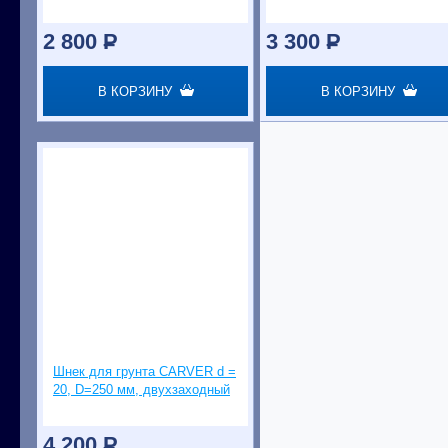
2 800
P
3 300
P
В КОРЗИНУ
В КОРЗИНУ
Шнек для грунта CARVER d =
20, D=250 мм, двухзаходный
4 200
P