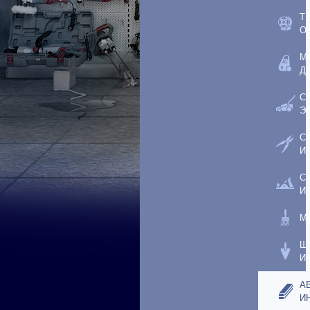
Т
О
М
Д
С
Э
С
И
С
И
М
Ш
И
А
И