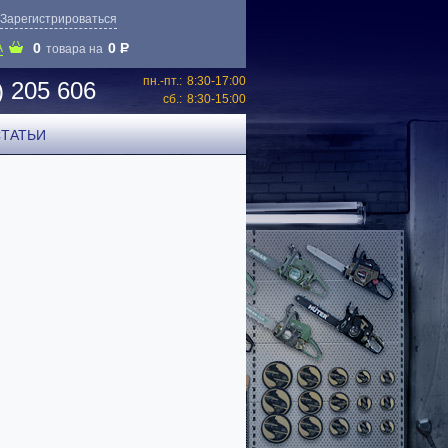
Зарегистрироваться
0
0
P
А
товара на
пн.-пт.:
8:30-17:00
) 205 606
сб.:
8:30-15:00
СТАТЬИ