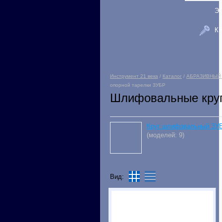
Э
К
Инструмент 21 века
/
Каталог
/
АБРАЗИВНЫЙ
опорной тарелки ЗУБР
Шлифовальные круг
Круг шлифовальный ЗУ
(моделей: 9)
Вид: