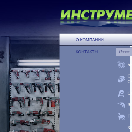
О КОМПАНИИ
КОНТАКТЫ
Б
С
О
С
Э
П
З