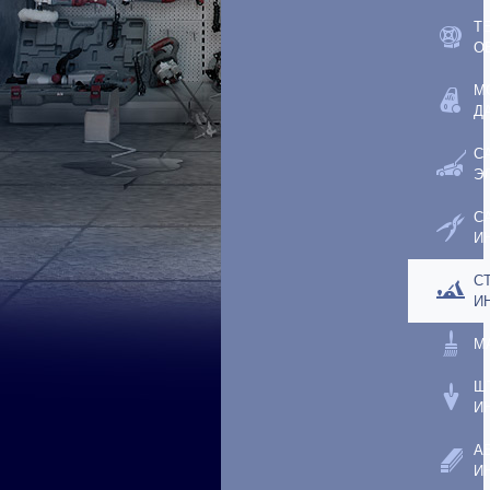
Т
О
М
Д
С
Э
С
И
С
И
М
Ш
И
А
И