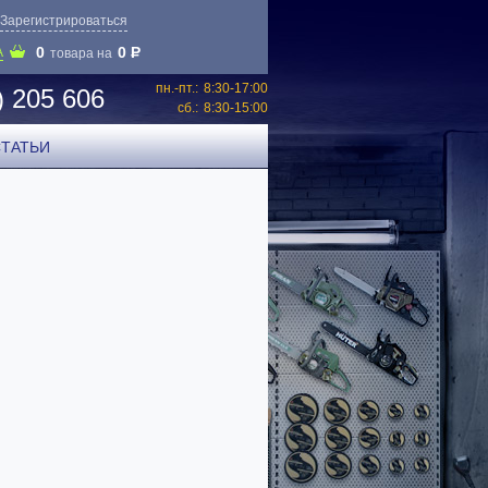
Зарегистрироваться
0
0
P
А
товара на
пн.-пт.:
8:30-17:00
) 205 606
сб.:
8:30-15:00
СТАТЬИ