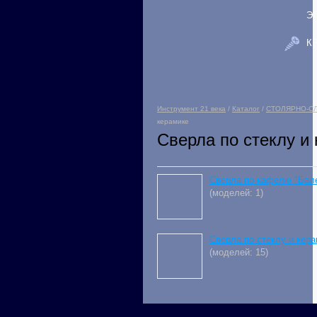
Э
К
Инструмент 21 века
/
Каталог
/
СТОЛЯРНО-С
керамике
Сверла по стеклу и
Сверла по кафелю "Бал
(моделей: 1)
Сверла по стеклу и кер
(моделей: 15)