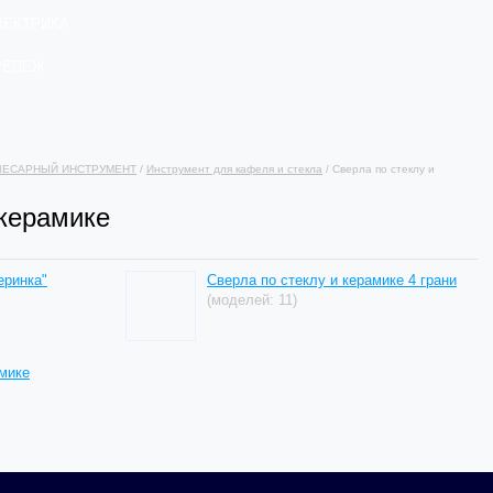
ЛЕКТРИКА
РЕПЕЖ
ЛЕСАРНЫЙ ИНСТРУМЕНТ
/
Инструмент для кафеля и стекла
/ Сверла по стеклу и
 керамике
еринка"
Сверла по стеклу и керамике 4 грани
(моделей: 11)
амике