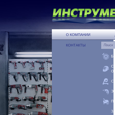
О КОМПАНИИ
КОНТАКТЫ
Б
С
О
С
Э
П
З