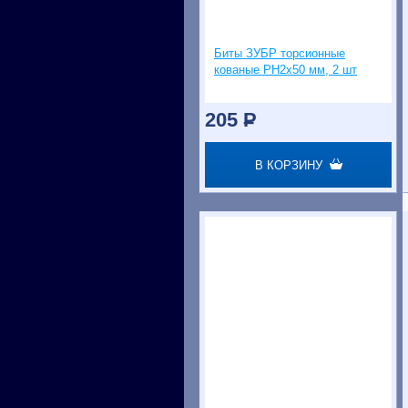
Биты ЗУБР торсионные
кованые PH2х50 мм, 2 шт
205
P
В КОРЗИНУ