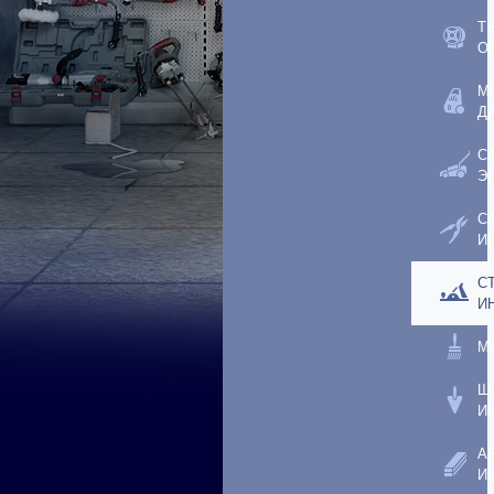
Т
О
М
Д
С
Э
С
И
С
И
М
Ш
И
А
И