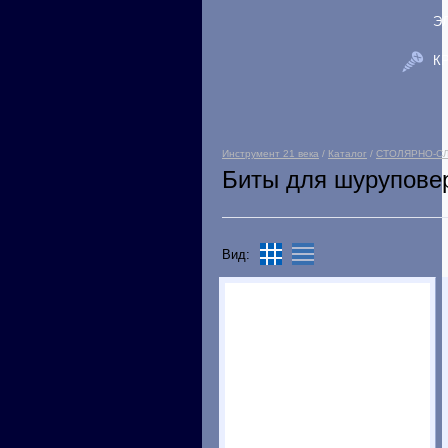
Э
К
Инструмент 21 века
/
Каталог
/
СТОЛЯРНО-С
Биты для шурупове
Вид: