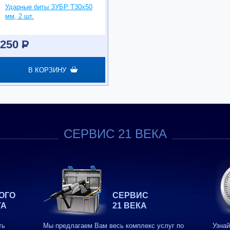
Ударные биты ЗУБР Т30х50
мм, 2 шт.
250
P
В КОРЗИНУ
СЕРВИС 21 ВЕКА
ОГО
СЕРВИС
ТА
21 ВЕКА
ть
Мы предлагаем Вам весь комплекс услуг по
Узнай