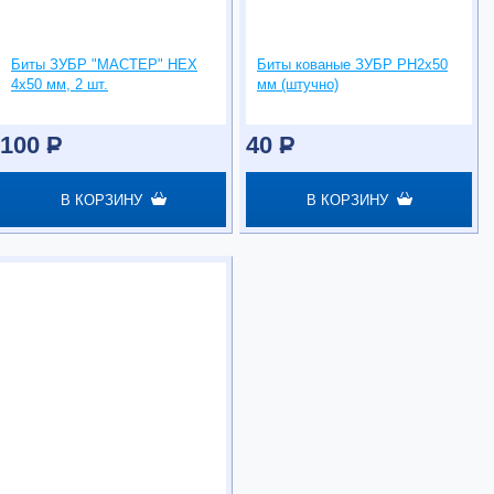
Биты ЗУБР "МАСТЕР" НЕХ
Биты кованые ЗУБР PH2х50
4х50 мм, 2 шт.
мм (штучно)
100
P
40
P
В КОРЗИНУ
В КОРЗИНУ