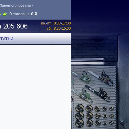
Зарегистрироваться
0
0
P
А
товара на
пн.-пт.:
8:30-17:00
) 205 606
сб.:
8:30-15:00
СТАТЬИ