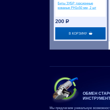
Биты ЗУБР торсионные
кованые PH1х50 мм, 2 шт
200
P
В КОРЗИНУ
ОБМЕН СТАР
ИНСТРУМЕН
Мы предлагаем уникальную возможнос