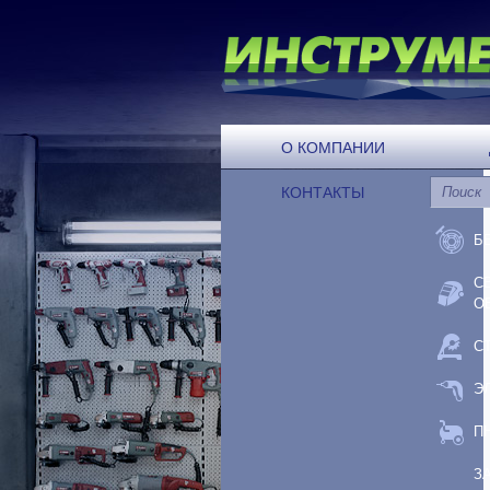
О КОМПАНИИ
КОНТАКТЫ
Б
С
О
С
Э
П
З