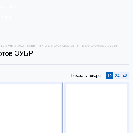
ЛЕКТРИКА
РЕПЕЖ
ЛЕСАРНЫЙ ИНСТРУМЕНТ
/
Биты для шуруповертов
/ Биты для шуруповертов ЗУБР
ртов ЗУБР
Показать товаров:
12
24
48