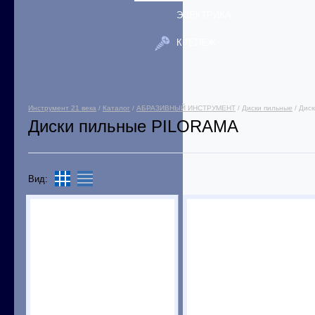
ЭЛЕКТРИКА
КРЕПЕЖ
Инструмент 21 века
/
Каталог
/
АБРАЗИВНЫЙ ИНСТРУМЕНТ
/
Диски пильные
/ Дис
Диски пильные PILORAMA
Вид: