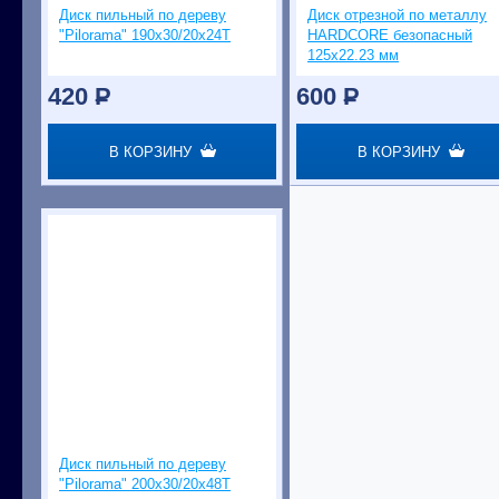
Диск пильный по дереву
Диск отрезной по металлу
"Pilorama" 190х30/20x24T
HARDCORE безопасный
125х22.23 мм
420
P
600
P
В КОРЗИНУ
В КОРЗИНУ
Диск пильный по дереву
"Pilorama" 200х30/20x48T