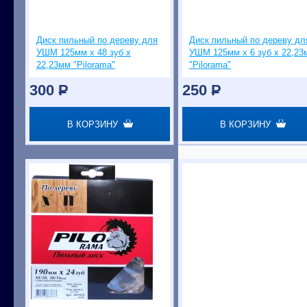
Диск пильный по дереву для
Диск пильный по дереву дл
УШМ 125мм х 48 зуб х
УШМ 125мм х 6 зуб х 22,23
22,23мм "Pilorama"
"Pilorama"
300
P
250
P
В КОРЗИНУ
В КОРЗИНУ