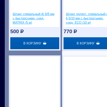
Шланг спиральный ф 6/8 мм
Шланг полиэт. спиральный
с быстросъемн. соед.
6,5/10 мм с быстросъемн.
MATRIX (5 м)
соед. ECO (10 м)
500
P
770
P
В КОРЗИНУ
В КОРЗИНУ