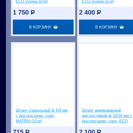
ECO (длина 10 м)
ECO (длина 15 м)
1 750
P
2 400
P
В КОРЗИНУ
В КОРЗИНУ
Шланг спиральный ф 6/8 мм
Шланг армированный
с быстросъемн. соед.
маслостойкий ф 10/16 мм с
MATRIX (15 м)
быстросъемн. соед. ECO
(длина 10 м)
715
P
2 100
P