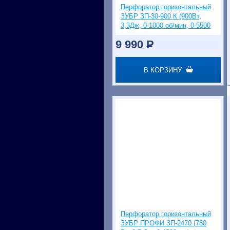
Перфоратор горизонтальный
ЗУБР ЗП-30-900 К (900Вт,
3,3Дж, 0-1000 об/мин, 0-5500
уд/мин, SDS-Plus)
9 990
P
В КОРЗИНУ
Перфоратор горизонтальный
ЗУБР ПРОФИ ЗП-2470 (780