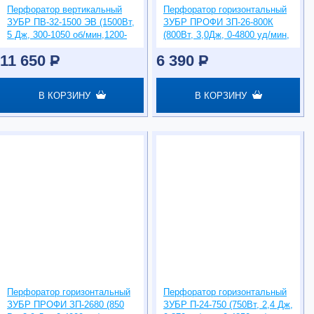
Перфоратор вертикальный
Перфоратор горизонтальный
ЗУБР ПВ-32-1500 ЭВ (1500Вт,
ЗУБР ПРОФИ ЗП-26-800К
5 Дж, 300-1050 об/мин,1200-
(800Вт, 3,0Дж, 0-4800 уд/мин,
4200уд/мин, SDS-Plus)
SDS-plus)
11 650
P
6 390
P
В КОРЗИНУ
В КОРЗИНУ
Перфоратор горизонтальный
Перфоратор горизонтальный
ЗУБР ПРОФИ ЗП-2680 (850
ЗУБР П-24-750 (750Вт, 2,4 Дж,