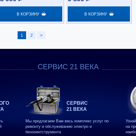
В КОРЗИНУ
В КОРЗИНУ
1
2
>
СЕРВИС 21 ВЕКА
ОГО
СЕРВИС
ТА
21 ВЕКА
ть
Мы предлагаем Вам весь комплекс услуг по
Узнай
й
ремонту и обслуживанию электро и
на пр
бензоинтструмента
наиб