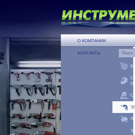
О КОМПАНИИ
КОНТАКТЫ
Б
С
О
С
Э
П
З