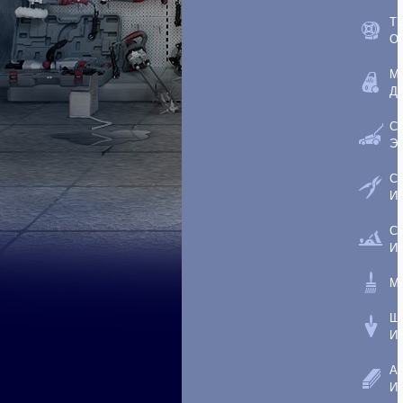
Т
О
М
Д
С
Э
С
И
С
И
М
Ш
И
А
И