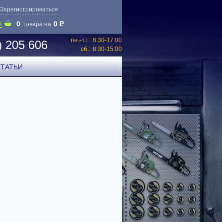
Зарегистрироваться
0
0
P
А
товара на
пн.-пт.:
8:30-17:00
) 205 606
сб.:
8:30-15:00
СТАТЬИ