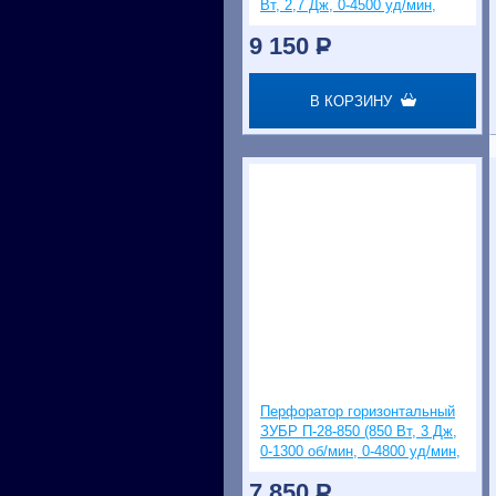
Вт, 2,7 Дж, 0-4500 уд/мин,
SDS-plus)
9 150
P
В КОРЗИНУ
Перфоратор горизонтальный
ЗУБР П-28-850 (850 Вт, 3 Дж,
0-1300 об/мин, 0-4800 уд/мин,
SDS-Plus)
7 850
P