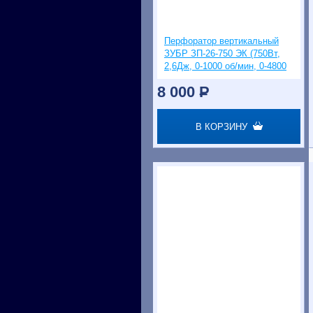
Перфоратор вертикальный
ЗУБР ЗП-26-750 ЭК (750Вт,
2,6Дж, 0-1000 об/мин, 0-4800
уд/мин, SDS-Plus)
8 000
P
В КОРЗИНУ