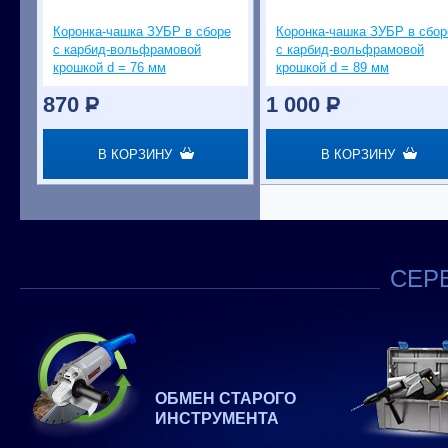
Коронка-чашка ЗУБР в сборе
Коронка-чашка ЗУБР в сбор
с карбид-вольфрамовой
с карбид-вольфрамовой
крошкой d = 76 мм
крошкой d = 89 мм
870
P
1 000
P
В КОРЗИНУ
В КОРЗИНУ
СЕРВ
ОБМЕН СТАРОГО
ИНСТРУМЕНТА