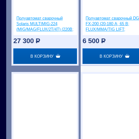
Полуавтомат сварочный
Полуавтомат сварочный D
Solaris MULTIMIG-224
FX-200 (20-180 А; 65 В;
(MIG/MAG/FLUX/2T/4T) (220В;
FLUX/MMA/TIG LIFT;
евроразъем;горелка 3 м)
байонет.разъем; без газа)
27 300
P
6 500
P
В КОРЗИНУ
В КОРЗИНУ