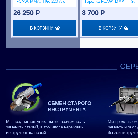
FCAW, MMA, TIG, 220 А с
Горелка FCAW, MMA, TIG,
газом / без газа, горелка
160 А, без газа, горелка
26 250
P
8 700
P
В КОРЗИНУ
В КОРЗИНУ
СЕРВ
ОБМЕН СТАРОГО
ИНСТРУМЕНТА
Мы предлагаем уникальную возможность
Мы предлагаем 
заменить старый, в том числе нерабочий
ремонту и обсл
инструмент на новый.
бензоинтструме