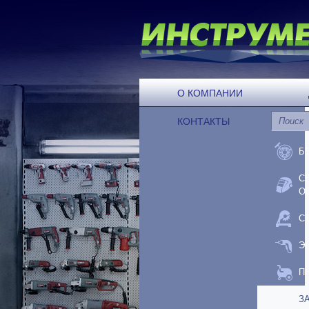
О КОМПАНИИ
КОНТАКТЫ
Б
С
О
С
Э
П
З