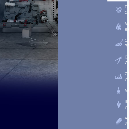
Т
О
М
Д
С
Э
С
И
С
И
М
Ш
И
А
И