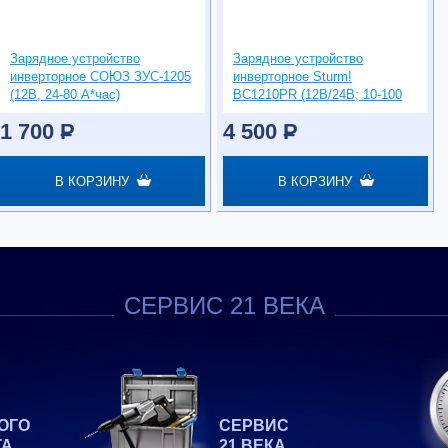
Зарядное устройство
Зарядное устройство
инверторное СОЮЗ ЗУС-1205
инверторное Sturm!
(12В, 24-80 А*час)
BC1210PR (12В/24В; 10-100
А*час)
1 700
P
4 500
P
В КОРЗИНУ
В КОРЗИНУ
СЕРВИС 21 ВЕКА
ОГО
СЕРВИС
ТА
21 ВЕКА