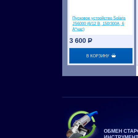
Пусковое устройство Solaris
JS6000 (6/12 В, 150/300А, 6
А*час)
3 600
P
В КОРЗИНУ
ОБМЕН СТАР
ИНСТРУМЕН