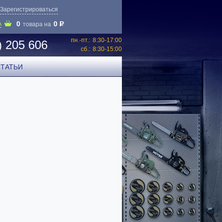
Зарегистрироваться
0
0
P
А
товара на
пн.-пт.:
8:30-17:00
) 205 606
сб.:
8:30-15:00
СТАТЬИ