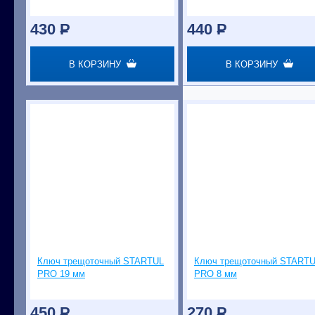
430
P
440
P
В КОРЗИНУ
В КОРЗИНУ
Ключ трещоточный STARTUL
Ключ трещоточный START
PRO 19 мм
PRO 8 мм
450
P
270
P