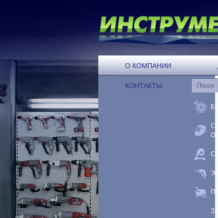
О КОМПАНИИ
КОНТАКТЫ
Б
С
О
С
Э
П
З