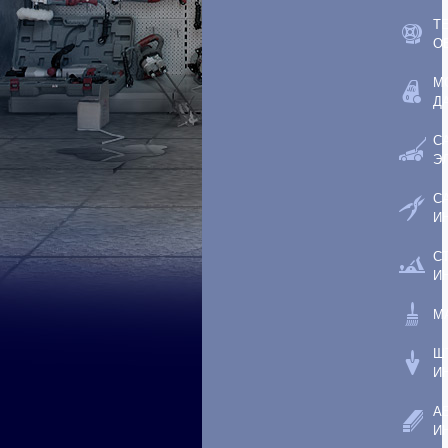
Т
О
М
Д
С
Э
С
И
С
И
М
Ш
И
А
И