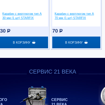
Карабин с вертлюгом тип А
Карабин с вертлюгом тип А
30 мм (1 шт) STARFIX
70 мм (1 шт) STARFIX
30
P
70
P
В КОРЗИНУ
В КОРЗИНУ
СЕРВИС 21 ВЕКА
ОГО
СЕРВИС
ТА
21 ВЕКА