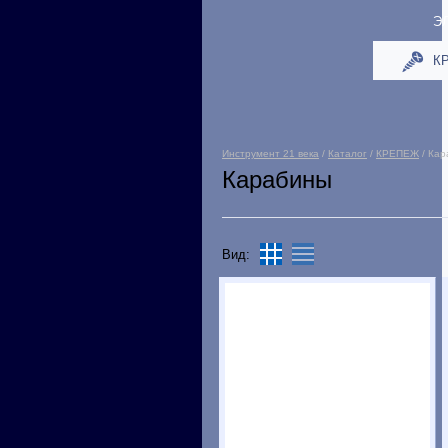
Э
К
Инструмент 21 века
/
Каталог
/
КРЕПЕЖ
/ Кар
Карабины
Вид: