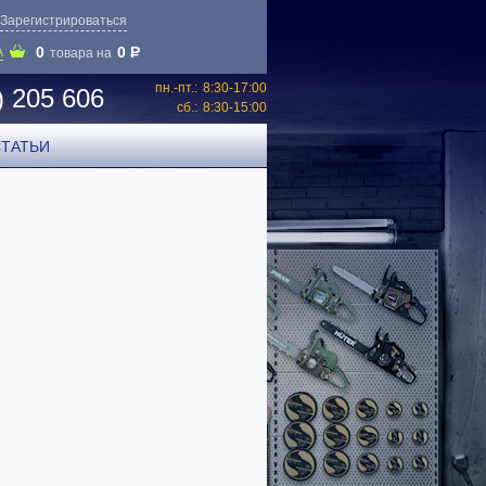
Зарегистрироваться
0
0
P
А
товара на
пн.-пт.:
8:30-17:00
) 205 606
сб.:
8:30-15:00
СТАТЬИ