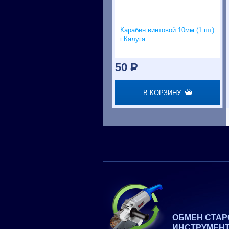
Карабин винтовой 10мм (1 шт)
г.Калуга
50
P
В КОРЗИНУ
ОБМЕН СТАР
ИНСТРУМЕН