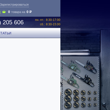
Зарегистрироваться
0
0
P
А
товара на
пн.-пт.:
8:30-17:00
) 205 606
сб.:
8:30-15:00
СТАТЬИ