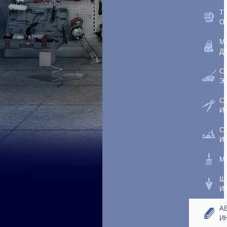
Т
О
М
Д
С
Э
С
И
С
И
М
Ш
И
А
И