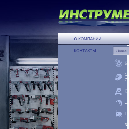
О КОМПАНИИ
КОНТАКТЫ
Б
С
О
С
Э
П
З