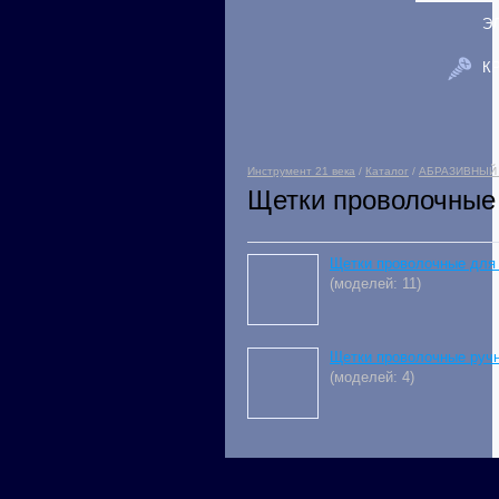
Э
К
Инструмент 21 века
/
Каталог
/
АБРАЗИВНЫЙ
Щетки проволочные
Щетки проволочные для
(моделей: 11)
Щетки проволочные руч
(моделей: 4)